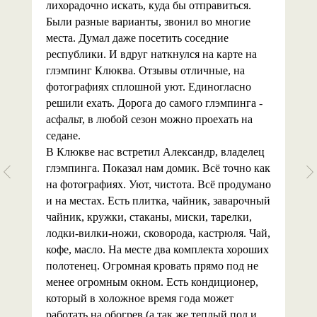
лихорадочно искать, куда бы отправиться.
Были разные варианты, звонил во многие
места. Думал даже посетить соседние
республики. И вдруг наткнулся на карте на
глэмпинг Клюква. Отзывы отличные, на
фотографиях сплошной уют. Единогласно
решили ехать. Дорога до самого глэмпинга -
асфальт, в любой сезон можно проехать на
седане.
В Клюкве нас встретил Александр, владелец
глэмпинга. Показал нам домик. Всё точно как
на фотографиях. Уют, чистота. Всё продумано
и на местах. Есть плитка, чайник, заварочный
чайник, кружки, стаканы, миски, тарелки,
лодки-вилки-ножи, сковорода, кастрюля. Чай,
кофе, масло. На месте два комплекта хороших
полотенец. Огромная кровать прямо под не
менее огромным окном. Есть кондиционер,
который в холожное время года может
работать на обогрев (а так же теплый пол и